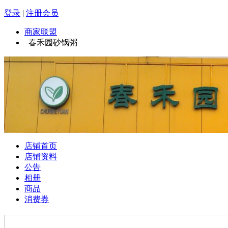
登录
|
注册会员
商家联盟
春禾园砂锅粥
店铺首页
店铺资料
公告
相册
商品
消费券