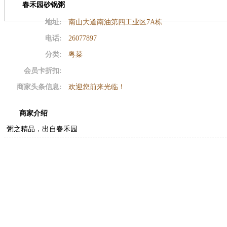
春禾园砂锅粥
地址:
南山大道南油第四工业区7A栋
电话:
26077897
分类:
粤菜
会员卡折扣:
商家头条信息:
欢迎您前来光临！
商家介绍
粥之精品，出自春禾园