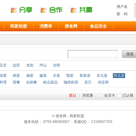
用户名
密 码
商家相册
消费券
搜食网
食品安全
搜索
宝安
盐田
龙岗
坪山
光明
浙菜
闽菜
湘菜
徽菜
京菜
鄂菜
客家菜
东北菜
西北菜
料理
西餐
自助餐
糕点甜品
咖啡奶茶
其它
供应商
默认
|
浏览量
|
会员卡
已认领
© 搜食网 - 商家联盟
服务热线： 0755-88360067
|
客服QQ： 1319607763