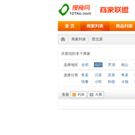
首 页
商家列表
商品列表
商家列表
西北菜
共查找到
0
个商家
商家
›
›
选择地区
全部
福田
罗湖
南山
选择分类
鲁菜
川菜
苏菜
粤菜
快餐
小吃
粉面
火锅
查看
列表
大图
联盟