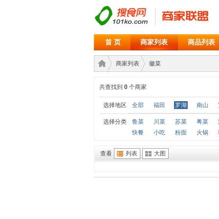
首 页
商家列表
商品列表
商家列表
徽菜
共查找到
0
个商家
商家
›
›
选择地区
全部
福田
罗湖
南山
选择分类
鲁菜
川菜
苏菜
粤菜
快餐
小吃
粉面
火锅
查看
列表
大图
联盟