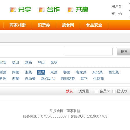
用户名
密 码
商家相册
消费券
搜食网
食品安全
搜索
宝安
盐田
龙岗
坪山
光明
浙菜
闽菜
湘菜
徽菜
京菜
鄂菜
客家菜
东北菜
西北菜
料理
西餐
自助餐
糕点甜品
咖啡奶茶
其它
供应商
默认
|
浏览量
|
会员卡
已认领
© 搜食网 - 商家联盟
服务热线： 0755-88360067
|
客服QQ： 1319607763