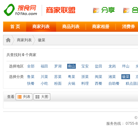
首 页
商家列表
商品列表
商家相册
消费券
商家列表
徽菜
共查找到
0
个商家
商家
›
›
选择地区
全部
福田
罗湖
南山
宝安
盐田
龙岗
坪山
选择分类
鲁菜
川菜
苏菜
粤菜
浙菜
闽菜
湘菜
徽菜
快餐
小吃
粉面
火锅
料理
西餐
自助餐
糕点甜
查看
列表
大图
©
服务热线： 0755-88
联盟