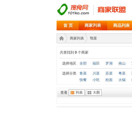
首 页
商家列表
商品列表
商家列表
鄂菜
共查找到
0
个商家
商家
›
›
选择地区
全部
福田
罗湖
南山
选择分类
鲁菜
川菜
苏菜
粤菜
快餐
小吃
粉面
火锅
查看
列表
大图
联盟