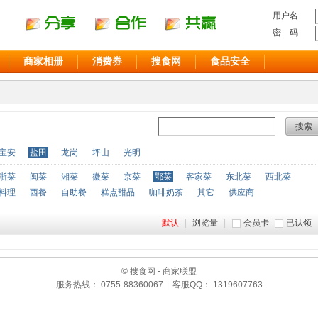
用户名
密 码
商家相册
消费券
搜食网
食品安全
搜索
宝安
盐田
龙岗
坪山
光明
浙菜
闽菜
湘菜
徽菜
京菜
鄂菜
客家菜
东北菜
西北菜
料理
西餐
自助餐
糕点甜品
咖啡奶茶
其它
供应商
默认
|
浏览量
|
会员卡
已认领
© 搜食网 - 商家联盟
服务热线： 0755-88360067
|
客服QQ： 1319607763