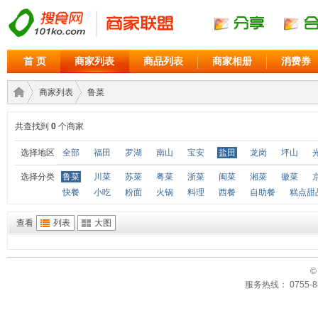
首 页
商家列表
商品列表
商家相册
消费券
商家列表
鲁菜
共查找到
0
个商家
商家
›
›
选择地区
全部
福田
罗湖
南山
宝安
盐田
龙岗
坪山
选择分类
鲁菜
川菜
苏菜
粤菜
浙菜
闽菜
湘菜
徽菜
快餐
小吃
粉面
火锅
料理
西餐
自助餐
糕点甜
查看
列表
大图
©
服务热线： 0755-88
联盟