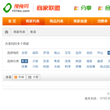
首 页
商家列表
商品列表
商家相册
消费券
商家列表
鲁菜
共查找到
0
个商家
商家
›
›
选择地区
全部
福田
罗湖
南山
宝安
盐田
龙岗
坪山
选择分类
鲁菜
川菜
苏菜
粤菜
浙菜
闽菜
湘菜
徽菜
快餐
小吃
粉面
火锅
料理
西餐
自助餐
糕点甜
查看
列表
大图
©
服务热线： 0755-88
联盟